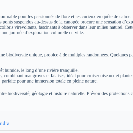
tournable pour les passionnés de flore et les curieux en quête de calme
es ponts suspendus au-dessus de la canopée procure une sensation d’exp
olibris virevoltants, fascinants à observer dans leur milieu naturel. Ce
une journée d’exploration culturelle en ville.
 une biodiversité unique, propice à de multiples randonnées. Quelques p
êt humide, le long d’une rivière tranquille.
, combinant mangroves et falaises, idéal pour croiser oiseaux et plant
 parfaite pour une immersion totale en pleine nature.
re biodiversité, géologie et histoire naturelle. Prévoir des protections
endra