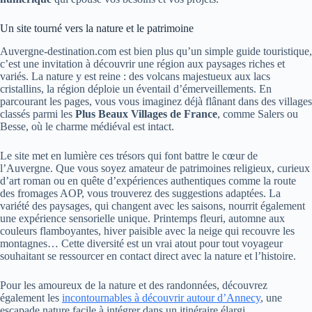
Un site tourné vers la nature et le patrimoine
Auvergne-destination.com est bien plus qu’un simple guide touristique,
c’est une invitation à découvrir une région aux paysages riches et
variés. La nature y est reine : des volcans majestueux aux lacs
cristallins, la région déploie un éventail d’émerveillements. En
parcourant les pages, vous vous imaginez déjà flânant dans des villages
classés parmi les
Plus Beaux Villages de France
, comme Salers ou
Besse, où le charme médiéval est intact.
Le site met en lumière ces trésors qui font battre le cœur de
l’Auvergne. Que vous soyez amateur de patrimoines religieux, curieux
d’art roman ou en quête d’expériences authentiques comme la route
des fromages AOP, vous trouverez des suggestions adaptées. La
variété des paysages, qui changent avec les saisons, nourrit également
une expérience sensorielle unique. Printemps fleuri, automne aux
couleurs flamboyantes, hiver paisible avec la neige qui recouvre les
montagnes… Cette diversité est un vrai atout pour tout voyageur
souhaitant se ressourcer en contact direct avec la nature et l’histoire.
Pour les amoureux de la nature et des randonnées, découvrez
également les
incontournables à découvrir autour d’Annecy
, une
escapade nature facile à intégrer dans un itinéraire élargi.