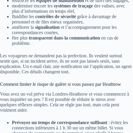
renforcer les
équipes de manutention
et de suivi des bagages,
moderniser encore les
systèmes de traçage
des valises, avec
plus d’informations en temps réel,
fluidifier les
contrôles de sécurité
grâce à davantage de
personnel et de files mieux organisées,
améliorer la
signalisation
et l’accompagnement pour les
correspondances courtes,
être plus
transparent dans la communication
en cas de
problème.
Les voyageurs ne demandent pas la perfection. Ils veulent surtout
sentir que, si un incident arrive, ils ne sont pas laissés seuls, sans
explication. Un e-mail clair, une notification sur l’application, un agent
disponible. Ces détails changent tout.
Comment limiter le risque de galère si vous passez par Heathrow
Vous avez un vol prévu via Londres-Heathrow et vous commencez à
vous inquiéter un peu ? Il est possible de réduire le stress avec
quelques réflexes simples. Cela ne règle pas tout, mais cela peut
vraiment aider.
Prévoyez un temps de correspondance suffisant
: évitez les
connections inférieures à 1 h 30 sur un même billet. Si vous