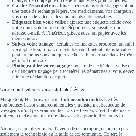
changez de compagnie ou de terminal, visez plutôt 2 heures.
Gardez l’essentiel en cabine
: mettez dans votre bagage cabine
une tenue de rechange légère, vos médicaments, vos chargeurs,
vos objets de valeur et les documents indispensables.
Étiquetez bien votre valise
: ajoutez une étiquette solide avec
votre nom, votre numéro de téléphone et, si possible, une
adresse e-mail. À l’intérieur, glissez aussi un papier avec les
mêmes infos.
Suivez votre bagage
: certaines compagnies proposent un suivi
via application. Sinon, un petit traceur Bluetooth dans la valise
peut au moins vous indiquer si elle est bien arrivée dans le même
aéroport que vous.
Photographiez votre bagage
: un simple cliché de la valise et
de l’étiquette bagage peut accélérer les démarches si vous devez
faire une déclaration de perte.
Un aéroport redouté… mais difficile à éviter
Malgré tout, Heathrow reste un
hub incontournable
. De très
nombreuses liaisons intercontinentales y transitent et beaucoup de
voyageurs n’ont pas vraiment le choix de l’éviter. C’est d’ailleurs ce
qui rend ce classement encore plus sensible pour le Royaume-Uni.
Au final, ce qui déterminera l’avenir de cet aéroport, ce ne sera pas
seulement la technologie ou la taille de ses terminaux. Ce sera la