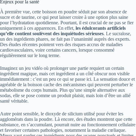
Enjeux pour la santé
À première vue, cette boisson en poudre séduit par son absence de
sucre et de taurine, ce qui peut laisser croire à une option plus saine
pour l’hydratation quotidienne. Pourtant, il est crucial de ne pas se fier
uniquement à ces apparences. En effet,
les édulcorants artificiels
qu’elle contient soulèvent des inquiétudes sérieuses
. Le sucralose,
un des ingrédients phares, ne fait pas l’unanimité auprès des experts.
Des études récentes pointent vers des risques accrus de maladies
cardiovasculaires, voire certains cancers, lorsque consommé
régulièrement sur le long terme.
Imaginez un jeu vidéo où prolonger une partie requiert un certain
ingrédient magique, mais cet ingrédient a un côté obscur non visible
immédiatement : c’est un peu ce qui se passe ici. La sensation douce et
agréable de la boisson cache des mécanismes qui peuvent perturber le
métabolisme du corps humain. Plus qu’une simple alternative aux
sodas, elle se pose comme un produit plaisir, mais loin d’être un allié
santé véritable.
Autre point sensible, le dioxyde de silicium utilisé pour éviter les
agglomérats dans la poudre. Là encore, des études montrent que cette
substance, en s’accumulant, pourrait nuire au fonctionnement cellulaire
et favoriser certaines pathologies, notamment la maladie cœliaque.
Mieux vaut garder ces ingrédients pour des usages ponctuels et limiter