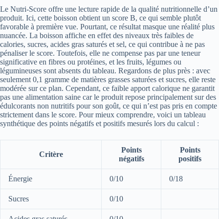
Le Nutri-Score offre une lecture rapide de la qualité nutritionnelle d’un
produit. Ici, cette boisson obtient un score B, ce qui semble plutôt
favorable à première vue. Pourtant, ce résultat masque une réalité plus
nuancée. La boisson affiche en effet des niveaux très faibles de
calories, sucres, acides gras saturés et sel, ce qui contribue à ne pas
pénaliser le score. Toutefois, elle ne compense pas par une teneur
significative en fibres ou protéines, et les fruits, légumes ou
légumineuses sont absents du tableau. Regardons de plus près : avec
seulement 0,1 gramme de matières grasses saturées et sucres, elle reste
modérée sur ce plan. Cependant, ce faible apport calorique ne garantit
pas une alimentation saine car le produit repose principalement sur des
édulcorants non nutritifs pour son goût, ce qui n’est pas pris en compte
strictement dans le score. Pour mieux comprendre, voici un tableau
synthétique des points négatifs et positifs mesurés lors du calcul :
Points
Points
Critère
négatifs
positifs
Énergie
0/10
0/18
Sucres
0/10
Acides gras saturés
0/10