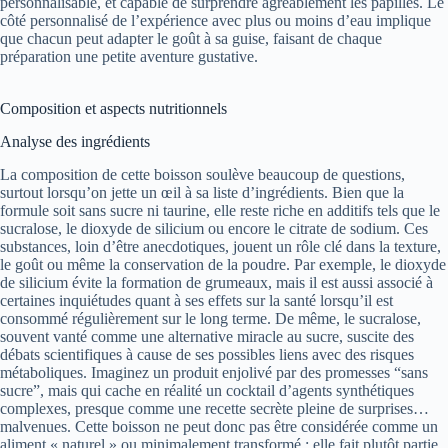
personnalisable, et capable de surprendre agréablement les papilles. Le
côté personnalisé de l’expérience avec plus ou moins d’eau implique
que chacun peut adapter le goût à sa guise, faisant de chaque
préparation une petite aventure gustative.
Composition et aspects nutritionnels
Analyse des ingrédients
La composition de cette boisson soulève beaucoup de questions,
surtout lorsqu’on jette un œil à sa liste d’ingrédients. Bien que la
formule soit sans sucre ni taurine, elle reste riche en additifs tels que le
sucralose, le dioxyde de silicium ou encore le citrate de sodium. Ces
substances, loin d’être anecdotiques, jouent un rôle clé dans la texture,
le goût ou même la conservation de la poudre. Par exemple, le dioxyde
de silicium évite la formation de grumeaux, mais il est aussi associé à
certaines inquiétudes quant à ses effets sur la santé lorsqu’il est
consommé régulièrement sur le long terme. De même, le sucralose,
souvent vanté comme une alternative miracle au sucre, suscite des
débats scientifiques à cause de ses possibles liens avec des risques
métaboliques. Imaginez un produit enjolivé par des promesses “sans
sucre”, mais qui cache en réalité un cocktail d’agents synthétiques
complexes, presque comme une recette secrète pleine de surprises…
malvenues. Cette boisson ne peut donc pas être considérée comme un
aliment « naturel » ou minimalement transformé ; elle fait plutôt partie