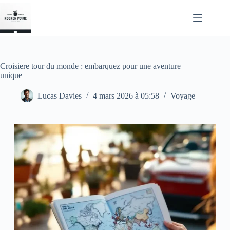
Passer
au
contenu
Croisiere tour du monde : embarquez pour une aventure
unique
Lucas Davies
4 mars 2026 à 05:58
Voyage