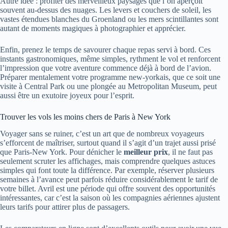
Autre idée : profiter des merveilleux paysages que l’on aperçoit
souvent au-dessus des nuages. Les levers et couchers de soleil, les
vastes étendues blanches du Groenland ou les mers scintillantes sont
autant de moments magiques à photographier et apprécier.
Enfin, prenez le temps de savourer chaque repas servi à bord. Ces
instants gastronomiques, même simples, rythment le vol et renforcent
l’impression que votre aventure commence déjà à bord de l’avion.
Préparer mentalement votre programme new-yorkais, que ce soit une
visite à Central Park ou une plongée au Metropolitan Museum, peut
aussi être un exutoire joyeux pour l’esprit.
Trouver les vols les moins chers de Paris à New York
Voyager sans se ruiner, c’est un art que de nombreux voyageurs
s’efforcent de maîtriser, surtout quand il s’agit d’un trajet aussi prisé
que Paris-New York. Pour dénicher le
meilleur prix
, il ne faut pas
seulement scruter les affichages, mais comprendre quelques astuces
simples qui font toute la différence. Par exemple, réserver plusieurs
semaines à l’avance peut parfois réduire considérablement le tarif de
votre billet. Avril est une période qui offre souvent des opportunités
intéressantes, car c’est la saison où les compagnies aériennes ajustent
leurs tarifs pour attirer plus de passagers.