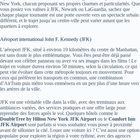
New York, chacun proposant ses propres charmes et particularités. Que
vous posiez vos valises à JFK, Newark ou LaGuardia, sachez que
chaque plaque tournante est une porte ouverte vers un spectacle urbain
différent, et le trajet jusqu’au centre-ville peut varier autant que les
quartiers à explorer.
Aéroport international John F. Kennedy (JFK)
L’aéroport JFK, situé à environ 19 kilomètres du centre de Manhattan,
est sans doute le plus emblématique. Vous êtes peut-être déjà passé
devant son célèbre panneau ou avez vu ses images dans les films ! Le
trajet en voiture durera environ 50 minutes, selon la circulation, ce qui
peut vite évoluer dans cette métropole toujours en mouvement. Pour
ceux qui préfèrent les transports en commun, une combinaison
d’AirTrain puis métro vous emmènera en un peu plus d’une heure vers
les artères de la ville.
JFK est une véritable ville dans la ville, avec des terminaux aux
ambiances variées, des services pratiques et une offre large pour
reprendre des forces après le vol. Quelques hôtels comme le
DoubleTree by Hilton New York JFK Airport
ou le
Comfort Inn
JFK Airport
sont parfaits si vous souhaitez vous poser à proximité
avant de sillonner la cité. Louer une voiture ici ? C’est aussi une option
populaire pour explorer la région à votre rythme, avec des agences