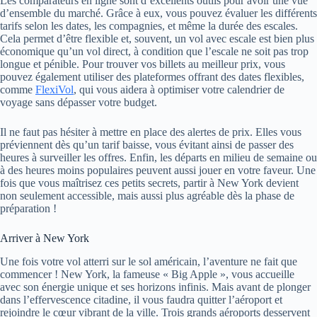
Les comparateurs en ligne sont d’excellents outils pour avoir une vue
d’ensemble du marché. Grâce à eux, vous pouvez évaluer les différents
tarifs selon les dates, les compagnies, et même la durée des escales.
Cela permet d’être flexible et, souvent, un vol avec escale est bien plus
économique qu’un vol direct, à condition que l’escale ne soit pas trop
longue et pénible. Pour trouver vos billets au meilleur prix, vous
pouvez également utiliser des plateformes offrant des dates flexibles,
comme
FlexiVol
, qui vous aidera à optimiser votre calendrier de
voyage sans dépasser votre budget.
Il ne faut pas hésiter à mettre en place des alertes de prix. Elles vous
préviennent dès qu’un tarif baisse, vous évitant ainsi de passer des
heures à surveiller les offres. Enfin, les départs en milieu de semaine ou
à des heures moins populaires peuvent aussi jouer en votre faveur. Une
fois que vous maîtrisez ces petits secrets, partir à New York devient
non seulement accessible, mais aussi plus agréable dès la phase de
préparation !
Arriver à New York
Une fois votre vol atterri sur le sol américain, l’aventure ne fait que
commencer ! New York, la fameuse « Big Apple », vous accueille
avec son énergie unique et ses horizons infinis. Mais avant de plonger
dans l’effervescence citadine, il vous faudra quitter l’aéroport et
rejoindre le cœur vibrant de la ville. Trois grands aéroports desservent