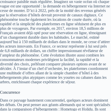
croissance paisible mais régulière. Imaginez un vaste océan où chaque
vague est une opportunité : la demande en hébergement via Internet ne
cesse de monter. D’ici à 2022, près de la moitié des revenus générés
par la réservation d’hôtels devrait provenir de canaux digitaux. Ce
phénomène touche également les locations de courte durée, où la
rapidité et la simplicité des plateformes en ligne séduisent de plus en
plus de voyageurs. Par exemple, en 2017, environ 18,5 millions de
Français avaient déjà opté pour une réservation en ligne, témoignant
d’un changement durable dans les habitudes. Le marché, estimé
aujourd’hui à 150 milliards de dollars dans le monde, ne cesse d’attirer
les acteurs innovants. En France, ce secteur représente à lui seul près
de 6,8 milliards de dollars, un chiffre impressionnant révélateur de
l’ampleur du phénomène. Cette évolution illustre aussi combien les
consommateurs modernes privilégient la facilité, la rapidité et la
diversité des choix, préférant comparer plusieurs options avant de se
décider. À l’instar d’un chef d’orchestre, les plateformes coordonnent
une multitude d’offres allant de la simple chambre d’hôtel à des
hébergements plus atypiques comme les yourtes ou cabanes dans les
arbres, enrichissant chaque expérience de séjour.
Concurrence
Dans ce paysage hautement concurrentiel, quelques acteurs dominent
les débats. On peut penser aux géants allemands qui se sont spécialisés
dans la comparaison d’hébergements : Hometogo et Holidu. Ils sont