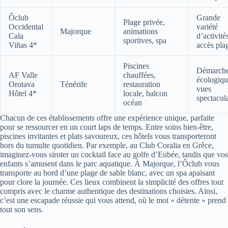
Ôclub
Grande
Plage privée,
Occidental
variété
Majorque
animations
Cala
d’activité
sportives, spa
Viñas 4*
accès pla
Piscines
Démarch
AF Valle
chauffées,
écologiqu
Orotava
Ténérife
restauration
vues
Hôtel 4*
locale, balcon
spectacul
océan
Chacun de ces établissements offre une expérience unique, parfaite
pour se ressourcer en un court laps de temps. Entre soins bien-être,
piscines invitantes et plats savoureux, ces hôtels vous transporteront
hors du tumulte quotidien. Par exemple, au Club Coralia en Grèce,
imaginez-vous siroter un cocktail face au golfe d’Eubée, tandis que vos
enfants s’amusent dans le parc aquatique. À Majorque, l’Ôclub vous
transporte au bord d’une plage de sable blanc, avec un spa apaisant
pour clore la journée. Ces lieux combinent la simplicité des offres tout
compris avec le charme authentique des destinations choisies. Ainsi,
c’est une escapade réussie qui vous attend, où le mot « détente » prend
tout son sens.