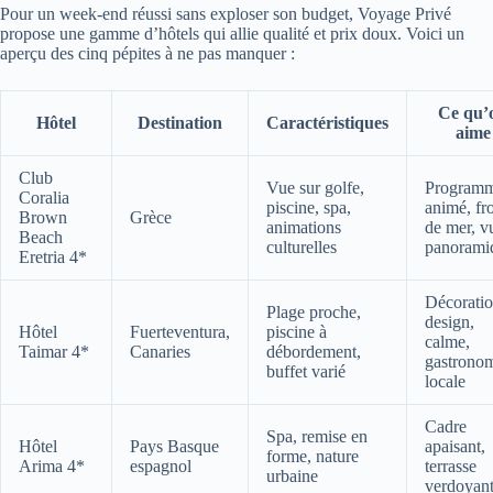
Pour un week-end réussi sans exploser son budget, Voyage Privé
propose une gamme d’hôtels qui allie qualité et prix doux. Voici un
aperçu des cinq pépites à ne pas manquer :
Ce qu’
Hôtel
Destination
Caractéristiques
aime
Club
Vue sur golfe,
Program
Coralia
piscine, spa,
animé, fr
Brown
Grèce
animations
de mer, v
Beach
culturelles
panorami
Eretria 4*
Décorati
Plage proche,
design,
Hôtel
Fuerteventura,
piscine à
calme,
Taimar 4*
Canaries
débordement,
gastrono
buffet varié
locale
Cadre
Spa, remise en
Hôtel
Pays Basque
apaisant,
forme, nature
Arima 4*
espagnol
terrasse
urbaine
verdoyan