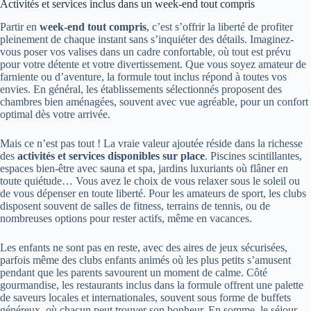
Activités et services inclus dans un week-end tout compris
Partir en
week-end tout compris
, c’est s’offrir la liberté de profiter
pleinement de chaque instant sans s’inquiéter des détails. Imaginez-
vous poser vos valises dans un cadre confortable, où tout est prévu
pour votre détente et votre divertissement. Que vous soyez amateur de
farniente ou d’aventure, la formule tout inclus répond à toutes vos
envies. En général, les établissements sélectionnés proposent des
chambres bien aménagées, souvent avec vue agréable, pour un confort
optimal dès votre arrivée.
Mais ce n’est pas tout ! La vraie valeur ajoutée réside dans la richesse
des
activités et services disponibles sur place
. Piscines scintillantes,
espaces bien-être avec sauna et spa, jardins luxuriants où flâner en
toute quiétude… Vous avez le choix de vous relaxer sous le soleil ou
de vous dépenser en toute liberté. Pour les amateurs de sport, les clubs
disposent souvent de salles de fitness, terrains de tennis, ou de
nombreuses options pour rester actifs, même en vacances.
Les enfants ne sont pas en reste, avec des aires de jeux sécurisées,
parfois même des clubs enfants animés où les plus petits s’amusent
pendant que les parents savourent un moment de calme. Côté
gourmandise, les restaurants inclus dans la formule offrent une palette
de saveurs locales et internationales, souvent sous forme de buffets
généreux, où chacun peut trouver son bonheur. En somme, le séjour