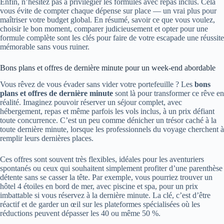
Enfin, n’hésitez pas à privilégier les formules avec repas inclus. Cela
vous évite de compter chaque dépense sur place — un vrai plus pour
maîtriser votre budget global. En résumé, savoir ce que vous voulez,
choisir le bon moment, comparer judicieusement et opter pour une
formule complète sont les clés pour faire de votre escapade une réussite
mémorable sans vous ruiner.
Bons plans et offres de dernière minute pour un week-end abordable
Vous rêvez de vous évader sans vider votre portefeuille ? Les
bons
plans et offres de dernière minute
sont là pour transformer ce rêve en
réalité. Imaginez pouvoir réserver un séjour complet, avec
hébergement, repas et même parfois les vols inclus, à un prix défiant
toute concurrence. C’est un peu comme dénicher un trésor caché à la
toute dernière minute, lorsque les professionnels du voyage cherchent à
remplir leurs dernières places.
Ces offres sont souvent très flexibles, idéales pour les aventuriers
spontanés ou ceux qui souhaitent simplement profiter d’une parenthèse
détente sans se casser la tête. Par exemple, vous pourriez trouver un
hôtel 4 étoiles en bord de mer, avec piscine et spa, pour un prix
imbattable si vous réservez à la dernière minute. La clé, c’est d’être
réactif et de garder un œil sur les plateformes spécialisées où les
réductions peuvent dépasser les 40 ou même 50 %.