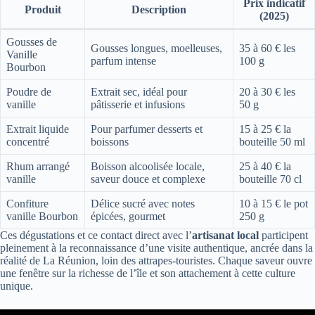
Prix indicatif
Produit
Description
(2025)
Gousses de
Gousses longues, moelleuses,
35 à 60 € les
Vanille
parfum intense
100 g
Bourbon
Poudre de
Extrait sec, idéal pour
20 à 30 € les
vanille
pâtisserie et infusions
50 g
Extrait liquide
Pour parfumer desserts et
15 à 25 € la
concentré
boissons
bouteille 50 ml
Rhum arrangé
Boisson alcoolisée locale,
25 à 40 € la
vanille
saveur douce et complexe
bouteille 70 cl
Confiture
Délice sucré avec notes
10 à 15 € le pot
vanille Bourbon
épicées, gourmet
250 g
Ces dégustations et ce contact direct avec l’
artisanat local
participent
pleinement à la reconnaissance d’une visite authentique, ancrée dans la
réalité de La Réunion, loin des attrapes-touristes. Chaque saveur ouvre
une fenêtre sur la richesse de l’île et son attachement à cette culture
unique.