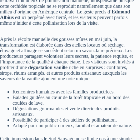
le travail minutieux de pollinisation manuelle, indispensable puisque
cette orchidée tropicale ne se reproduit naturellement que dans son
milieu d’origine en Amérique centrale. Le geste précis d’
Edmond
Albius
est ici perpétué avec fierté, et les visiteurs peuvent parfois
même s’initier à cette pollinisation lors de la visite.
Après la récolte manuelle des gousses mûres en mai-juin, la
transformation est élaborée dans des ateliers locaux où séchage,
étuvage et affinage se succèdent selon un savoir-faire précieux. Les
producteurs partagent volontiers leurs secrets, la patience requise, et
l’importance de la qualité à chaque étape. Les visiteurs sont invités à
profiter d’une
dégustation vanille
riche en surprises : confitures,
sirops, rhums arrangés, et autres produits artisanaux auxquels les
saveurs de la vanille ajoutent une note unique.
Rencontres humaines avec les familles productrices.
Balades guidées au cœur de la forêt tropicale et au bord des
coulées de lave.
Dégustations gourmandes et vente directe des produits
artisanaux.
Possibilité de participer à des ateliers de pollinisation.
Adapté pour un public curieux, familial et amateur de nature.
Cette immersion dans le Sud Sauvage ne se limite pas à une simple