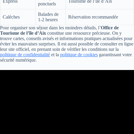
Express
Tourisme de l’île d’Aix
ponctuels
Balades de
Calèches
Réservation recommandée
1-2 heures
Pour organiser son séjour dans les moindres détails, l’
Office de
Tourisme de l’île d’Aix
constitue une ressource précieuse. On y
trouve cartes, conseils avisés et informations pratiques actualisées pour
éviter les mauvaises surprises. Il est aussi possible de consulter en ligne
leur site officiel, en prenant soin de vérifier les conditions sur la
politique de confidentialité
et la
politique de cookies
garantissant votre
sécurité numérique.