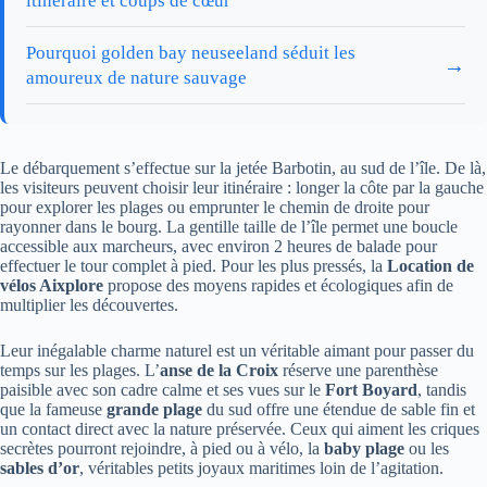
itinéraire et coups de cœur
Pourquoi golden bay neuseeland séduit les
→
amoureux de nature sauvage
Le débarquement s’effectue sur la jetée Barbotin, au sud de l’île. De là,
les visiteurs peuvent choisir leur itinéraire : longer la côte par la gauche
pour explorer les plages ou emprunter le chemin de droite pour
rayonner dans le bourg. La gentille taille de l’île permet une boucle
accessible aux marcheurs, avec environ 2 heures de balade pour
effectuer le tour complet à pied. Pour les plus pressés, la
Location de
vélos Aixplore
propose des moyens rapides et écologiques afin de
multiplier les découvertes.
Leur inégalable charme naturel est un véritable aimant pour passer du
temps sur les plages. L’
anse de la Croix
réserve une parenthèse
paisible avec son cadre calme et ses vues sur le
Fort Boyard
, tandis
que la fameuse
grande plage
du sud offre une étendue de sable fin et
un contact direct avec la nature préservée. Ceux qui aiment les criques
secrètes pourront rejoindre, à pied ou à vélo, la
baby plage
ou les
sables d’or
, véritables petits joyaux maritimes loin de l’agitation.