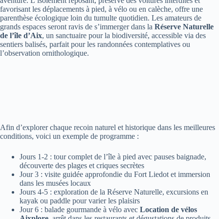
aventure. L’isolement reposant, préservé des voitures interdites et
favorisant les déplacements à pied, à vélo ou en calèche, offre une
parenthèse écologique loin du tumulte quotidien. Les amateurs de
grands espaces seront ravis de s’immerger dans la
Réserve Naturelle
de l’île d’Aix
, un sanctuaire pour la biodiversité, accessible via des
sentiers balisés, parfait pour les randonnées contemplatives ou
l’observation ornithologique.
Afin d’explorer chaque recoin naturel et historique dans les meilleures
conditions, voici un exemple de programme :
Jours 1-2 : tour complet de l’île à pied avec pauses baignade,
découverte des plages et criques secrètes
Jour 3 : visite guidée approfondie du Fort Liedot et immersion
dans les musées locaux
Jours 4-5 : exploration de la Réserve Naturelle, excursions en
kayak ou paddle pour varier les plaisirs
Jour 6 : balade gourmande à vélo avec
Location de vélos
Aixplore
, arrêt dans les restaurants et dégustations de produits