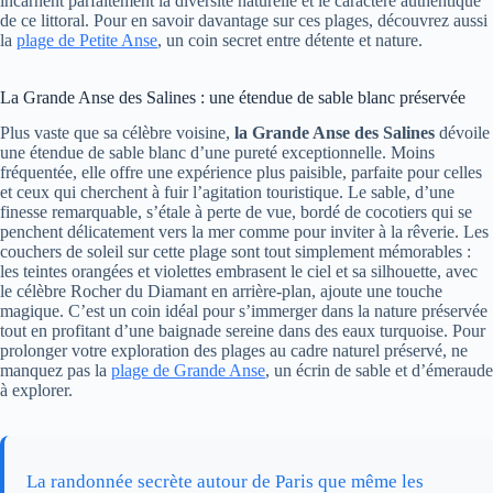
incarnent parfaitement la diversité naturelle et le caractère authentique
de ce littoral. Pour en savoir davantage sur ces plages, découvrez aussi
la
plage de Petite Anse
, un coin secret entre détente et nature.
La Grande Anse des Salines : une étendue de sable blanc préservée
Plus vaste que sa célèbre voisine,
la Grande Anse des Salines
dévoile
une étendue de sable blanc d’une pureté exceptionnelle. Moins
fréquentée, elle offre une expérience plus paisible, parfaite pour celles
et ceux qui cherchent à fuir l’agitation touristique. Le sable, d’une
finesse remarquable, s’étale à perte de vue, bordé de cocotiers qui se
penchent délicatement vers la mer comme pour inviter à la rêverie. Les
couchers de soleil sur cette plage sont tout simplement mémorables :
les teintes orangées et violettes embrasent le ciel et sa silhouette, avec
le célèbre Rocher du Diamant en arrière-plan, ajoute une touche
magique. C’est un coin idéal pour s’immerger dans la nature préservée
tout en profitant d’une baignade sereine dans des eaux turquoise. Pour
prolonger votre exploration des plages au cadre naturel préservé, ne
manquez pas la
plage de Grande Anse
, un écrin de sable et d’émeraude
à explorer.
La randonnée secrète autour de Paris que même les