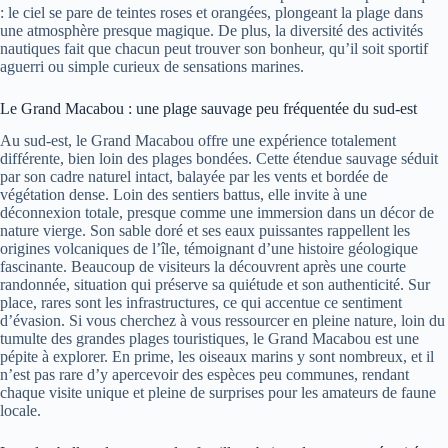
: le ciel se pare de teintes roses et orangées, plongeant la plage dans
une atmosphère presque magique. De plus, la diversité des activités
nautiques fait que chacun peut trouver son bonheur, qu’il soit sportif
aguerri ou simple curieux de sensations marines.
Le Grand Macabou : une plage sauvage peu fréquentée du sud-est
Au sud-est, le Grand Macabou offre une expérience totalement
différente, bien loin des plages bondées. Cette étendue sauvage séduit
par son cadre naturel intact, balayée par les vents et bordée de
végétation dense. Loin des sentiers battus, elle invite à une
déconnexion totale, presque comme une immersion dans un décor de
nature vierge. Son sable doré et ses eaux puissantes rappellent les
origines volcaniques de l’île, témoignant d’une histoire géologique
fascinante. Beaucoup de visiteurs la découvrent après une courte
randonnée, situation qui préserve sa quiétude et son authenticité. Sur
place, rares sont les infrastructures, ce qui accentue ce sentiment
d’évasion. Si vous cherchez à vous ressourcer en pleine nature, loin du
tumulte des grandes plages touristiques, le Grand Macabou est une
pépite à explorer. En prime, les oiseaux marins y sont nombreux, et il
n’est pas rare d’y apercevoir des espèces peu communes, rendant
chaque visite unique et pleine de surprises pour les amateurs de faune
locale.