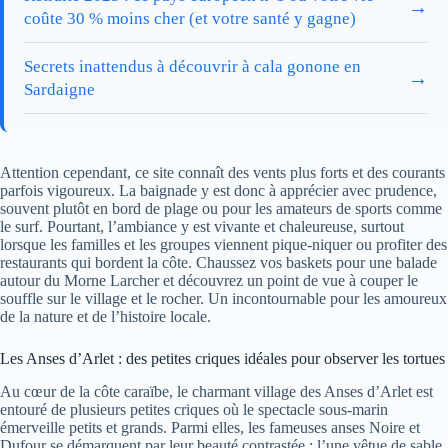
→
coûte 30 % moins cher (et votre santé y gagne)
Secrets inattendus à découvrir à cala gonone en
→
Sardaigne
Attention cependant, ce site connaît des vents plus forts et des courants
parfois vigoureux. La baignade y est donc à apprécier avec prudence,
souvent plutôt en bord de plage ou pour les amateurs de sports comme
le surf. Pourtant, l’ambiance y est vivante et chaleureuse, surtout
lorsque les familles et les groupes viennent pique-niquer ou profiter des
restaurants qui bordent la côte. Chaussez vos baskets pour une balade
autour du Morne Larcher et découvrez un point de vue à couper le
souffle sur le village et le rocher. Un incontournable pour les amoureux
de la nature et de l’histoire locale.
Les Anses d’Arlet : des petites criques idéales pour observer les tortues
Au cœur de la côte caraïbe, le charmant village des Anses d’Arlet est
entouré de plusieurs petites criques où le spectacle sous-marin
émerveille petits et grands. Parmi elles, les fameuses anses Noire et
Dufour se démarquent par leur beauté contrastée : l’une vêtue de sable