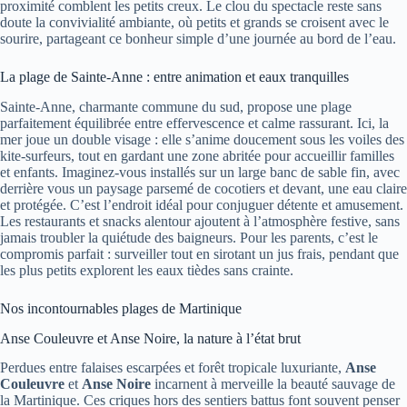
proximité comblent les petits creux. Le clou du spectacle reste sans
doute la convivialité ambiante, où petits et grands se croisent avec le
sourire, partageant ce bonheur simple d’une journée au bord de l’eau.
La plage de Sainte-Anne : entre animation et eaux tranquilles
Sainte-Anne, charmante commune du sud, propose une plage
parfaitement équilibrée entre effervescence et calme rassurant. Ici, la
mer joue un double visage : elle s’anime doucement sous les voiles des
kite-surfeurs, tout en gardant une zone abritée pour accueillir familles
et enfants. Imaginez-vous installés sur un large banc de sable fin, avec
derrière vous un paysage parsemé de cocotiers et devant, une eau claire
et protégée. C’est l’endroit idéal pour conjuguer détente et amusement.
Les restaurants et snacks alentour ajoutent à l’atmosphère festive, sans
jamais troubler la quiétude des baigneurs. Pour les parents, c’est le
compromis parfait : surveiller tout en sirotant un jus frais, pendant que
les plus petits explorent les eaux tièdes sans crainte.
Nos incontournables plages de Martinique
Anse Couleuvre et Anse Noire, la nature à l’état brut
Perdues entre falaises escarpées et forêt tropicale luxuriante,
Anse
Couleuvre
et
Anse Noire
incarnent à merveille la beauté sauvage de
la Martinique. Ces criques hors des sentiers battus font souvent penser