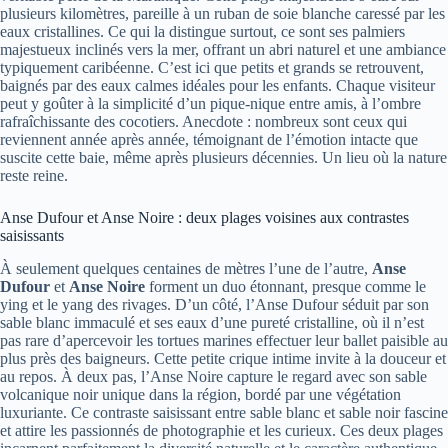
plusieurs kilomètres, pareille à un ruban de soie blanche caressé par les
eaux cristallines. Ce qui la distingue surtout, ce sont ses palmiers
majestueux inclinés vers la mer, offrant un abri naturel et une ambiance
typiquement caribéenne. C’est ici que petits et grands se retrouvent,
baignés par des eaux calmes idéales pour les enfants. Chaque visiteur
peut y goûter à la simplicité d’un pique-nique entre amis, à l’ombre
rafraîchissante des cocotiers. Anecdote : nombreux sont ceux qui
reviennent année après année, témoignant de l’émotion intacte que
suscite cette baie, même après plusieurs décennies. Un lieu où la nature
reste reine.
Anse Dufour et Anse Noire : deux plages voisines aux contrastes
saisissants
À seulement quelques centaines de mètres l’une de l’autre,
Anse
Dufour
et
Anse Noire
forment un duo étonnant, presque comme le
ying et le yang des rivages. D’un côté, l’Anse Dufour séduit par son
sable blanc immaculé et ses eaux d’une pureté cristalline, où il n’est
pas rare d’apercevoir les tortues marines effectuer leur ballet paisible au
plus près des baigneurs. Cette petite crique intime invite à la douceur et
au repos. À deux pas, l’Anse Noire capture le regard avec son sable
volcanique noir unique dans la région, bordé par une végétation
luxuriante. Ce contraste saisissant entre sable blanc et sable noir fascine
et attire les passionnés de photographie et les curieux. Ces deux plages