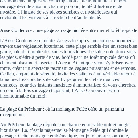
des moments uniques de contemplation et de tranquillité. Le nord
sauvage dévoile ainsi un charme profond, teinté d’histoire et de
mystère, à l’image de ses plages sombres et mystérieuses qui
enchantent les visiteurs à la recherche d’authenticité.
Anse Couleuvre : une plage sauvage nichée entre mer et forêt tropicale
L’Anse Couleuvre se mérite. Accessible après une courte randonnée à
travers une végétation luxuriante, cette plage semble être un secret bien
gardé, loin du tumulte des zones touristiques. Le sable noir, doux sous
les pieds, s’étire à perte de vue, bordé par une forêt tropicale dense où
chantent oiseaux et insectes. L’océan Atlantique vient s’y briser avec
force, créant un spectacle fascinant de vagues puissantes et de remous.
Ce lieu, empreint de sérénité, invite les visiteurs à un véritable retour à
la nature. Les couchers de soleil y peignent le ciel de nuances
orangées, pour des instants magiques à immortaliser. Si vous cherchez
un coin à la fois sauvage et apaisant, l’Anse Couleuvre est un
incontournable du nord.
La plage du Prêcheur : où la montagne Pelée offre un panorama
exceptionnel
Au Prêcheur, la plage déploie son charme entre sable noir et jungle
luxuriante. Là, c’est la majestueuse Montagne Pelée qui domine le
paysage. Cette montagne emblématique, toujours impressionnante,