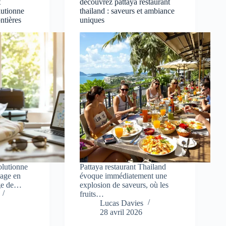
t
découvrez pattaya restaurant
utionne
thailand : saveurs et ambiance
ntières
uniques
lutionne
Pattaya restaurant Thailand
yage en
évoque immédiatement une
ge de…
explosion de saveurs, où les
fruits…
Lucas Davies
28 avril 2026