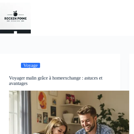
Passer
au
contenu
Voyage
Voyager malin grâce à homeexchange : astuces et
avantages