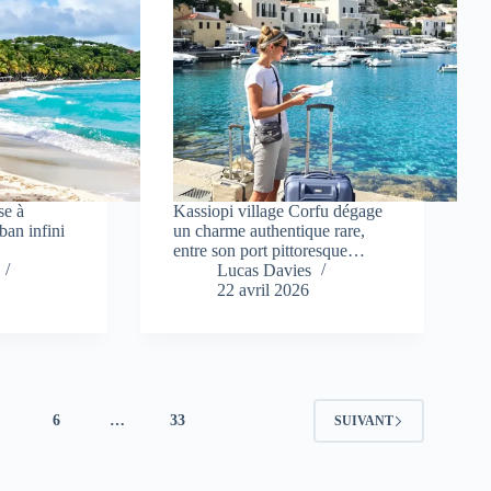
se à
Kassiopi village Corfu dégage
ban infini
un charme authentique rare,
entre son port pittoresque…
Lucas Davies
22 avril 2026
5
6
…
33
SUIVANT