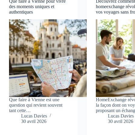
Que faire à Vienne pour vivre
Découvrez commen
des moments uniques et
homeexchange révol
authentiques
vos voyages sans fro
Que faire à Vienne est une
HomeExchange révo
question qui revient souvent
la façon dont on vo
tant cette…
proposant un échan
Lucas Davies
Lucas Davies
30 avril 2026
30 avril 2026